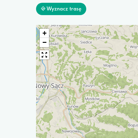
Wyznacz trasę
+
−