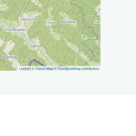
Leaflet
|
© Traseo Map
© OpenStreetMap contributors