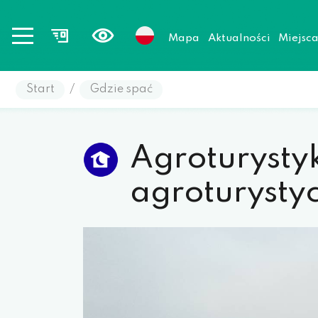
Mapa
Aktualności
Miejsc
Start
/
Gdzie spać
Agroturysty
agroturysty