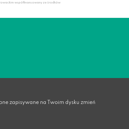
słowackim współfinansowany ze środków
yły one zapisywane na Twoim dysku zmień