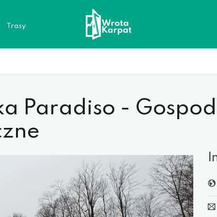
a
Trasy
ka Paradiso - Gospo
czne
I