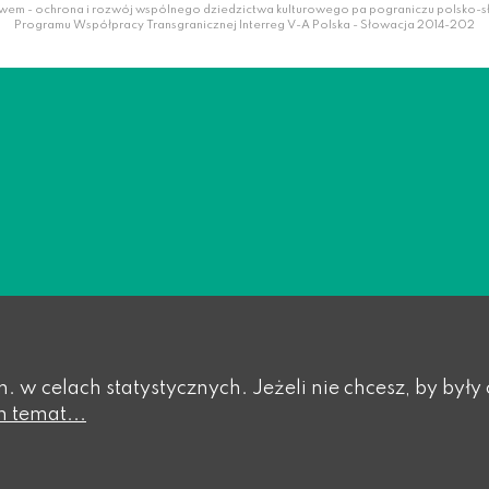
wem - ochrona i rozwój wspólnego dziedzictwa kulturowego pa pograniczu polsko-
Programu Współpracy Transgranicznej Interreg V-A Polska - Słowacja 2014-202
in. w celach statystycznych. Jeżeli nie chcesz, by b
n temat...