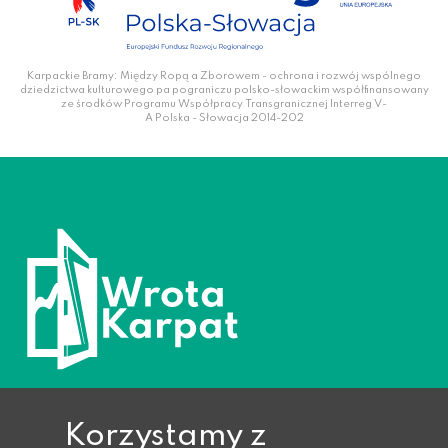
Karpackie Bramy: Między Ropą a Zborowem - ochrona i rozwój wspólnego
dziedzictwa kulturowego pa pograniczu polsko-słowackim współfinansowany
ze środków Programu Współpracy Transgranicznej Interreg V-
A Polska - Słowacja 2014-202
Korzystamy z