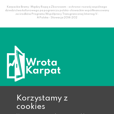
Karpackie Bramy: Między Ropą a Zborowem - ochrona i rozwój wspólnego
dziedzictwa kulturowego pa pograniczu polsko-słowackim współfinansowany
ze środków Programu Współpracy Transgranicznej Interreg V-
A Polska - Słowacja 2014-202
Korzystamy z
cookies