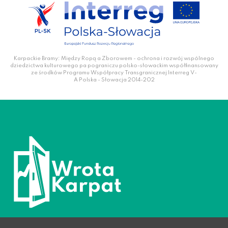
Karpackie Bramy: Między Ropą a Zborowem - ochrona i rozwój wspólnego
dziedzictwa kulturowego pa pograniczu polsko-słowackim współfinansowany
ze środków Programu Współpracy Transgranicznej Interreg V-
A Polska - Słowacja 2014-202