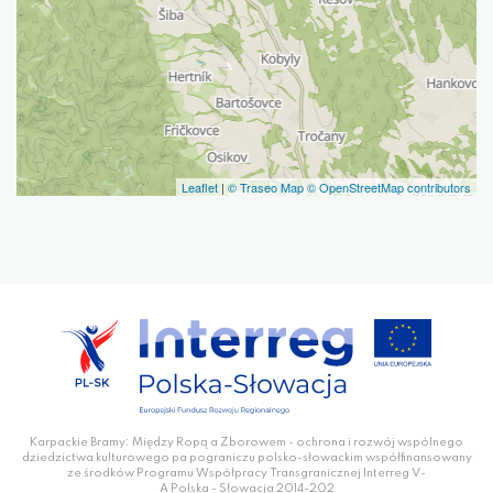
Leaflet
|
© Traseo Map
© OpenStreetMap contributors
Karpackie Bramy: Między Ropą a Zborowem - ochrona i rozwój wspólnego
dziedzictwa kulturowego pa pograniczu polsko-słowackim współfinansowany
ze środków Programu Współpracy Transgranicznej Interreg V-
A Polska - Słowacja 2014-202