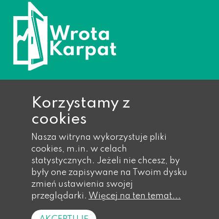
Korzystamy z
cookies
Ropa 733, 38-312 Ropa
Nasza witryna wykorzystuje pliki
Telefon: 018 353 40 14,
cookies, m.in. w celach
018 353 40 17,
statystycznych. Jeżeli nie chcesz, by
018 353 41 wew. 21
były one zapisywane na Twoim dysku
Faks: 018 353 41 wew. 55
zmień ustawienia swojej
Email: gmina@eu-ropa.pl
przeglądarki.
Więcej na ten temat...