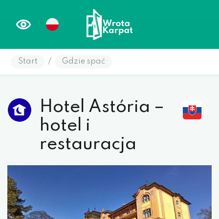
Start
/
Gdzie spać
Hotel Astória –
hotel i
restauracja