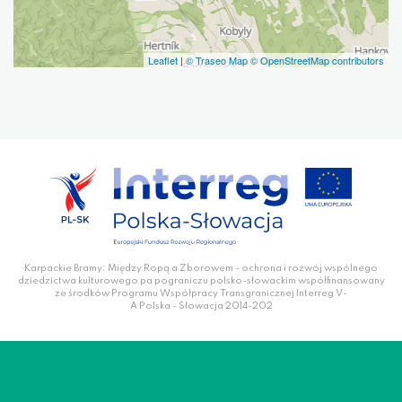
Leaflet
|
© Traseo Map
© OpenStreetMap contributors
Karpackie Bramy: Między Ropą a Zborowem - ochrona i rozwój wspólnego
dziedzictwa kulturowego pa pograniczu polsko-słowackim współfinansowany
ze środków Programu Współpracy Transgranicznej Interreg V-
A Polska - Słowacja 2014-202