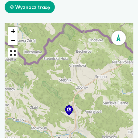
Wyznacz trasę
+
−