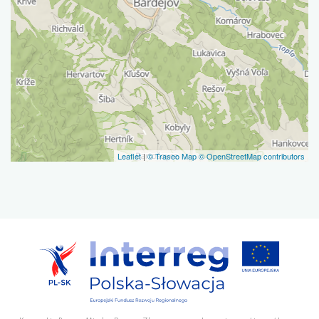
Leaflet
|
© Traseo Map
© OpenStreetMap contributors