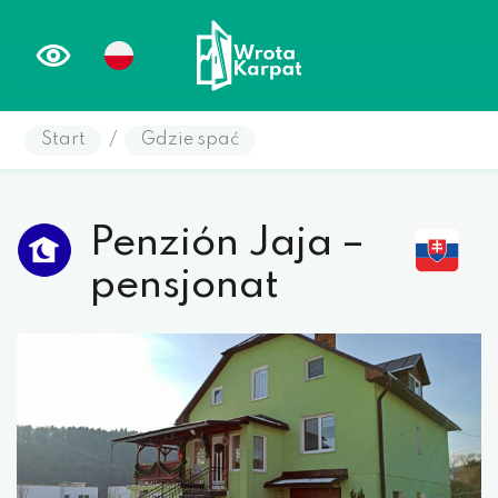
Start
/
Gdzie spać
Penzión Jaja –
pensjonat