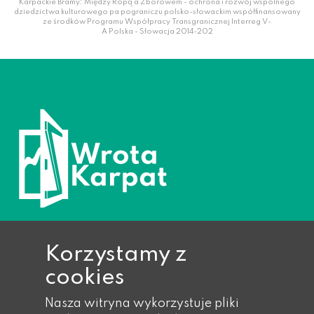
Karpackie Bramy: Między Ropą a Zborowem - ochrona i rozwój wspólnego
dziedzictwa kulturowego pa pograniczu polsko-słowackim współfinansowany
ze środków Programu Współpracy Transgranicznej Interreg V-
A Polska - Słowacja 2014-202
Korzystamy z
cookies
Ropa 733, 38-312 Ropa
Nasza witryna wykorzystuje pliki