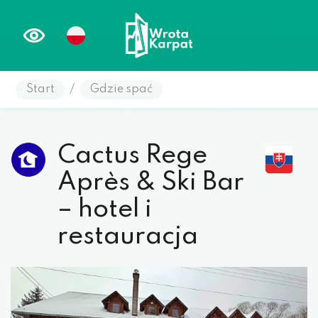
Start
/
Gdzie spać
Cactus Rege
Après & Ski Bar
– hotel i
restauracja