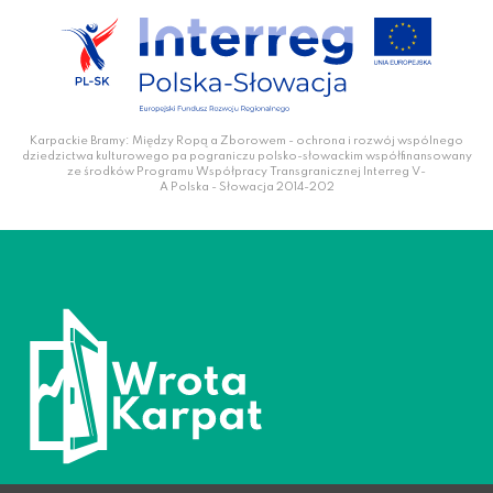
Karpackie Bramy: Między Ropą a Zborowem - ochrona i rozwój wspólnego
dziedzictwa kulturowego pa pograniczu polsko-słowackim współfinansowany
ze środków Programu Współpracy Transgranicznej Interreg V-
A Polska - Słowacja 2014-202