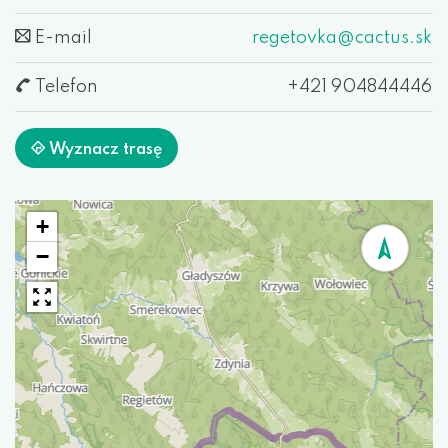
E-mail
regetovka@cactus.sk
Telefon
+421 904844446
Wyznacz trasę
+
−