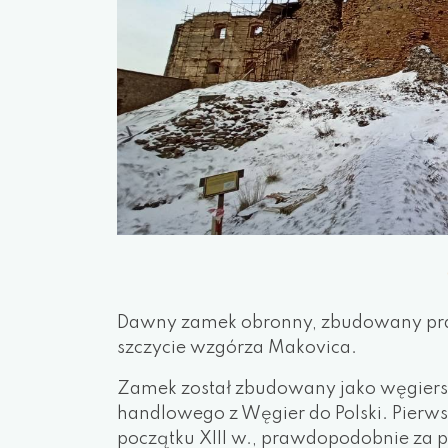
Dawny zamek obronny, zbudowany pra
szczycie wzgórza Makovica.
Zamek został zbudowany jako węgiersk
handlowego z Węgier do Polski. Pierws
początku XIII w., prawdopodobnie za p