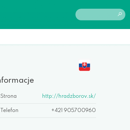
nformacje
Strona
http://hradzborov.sk/
Telefon
+421 905700960