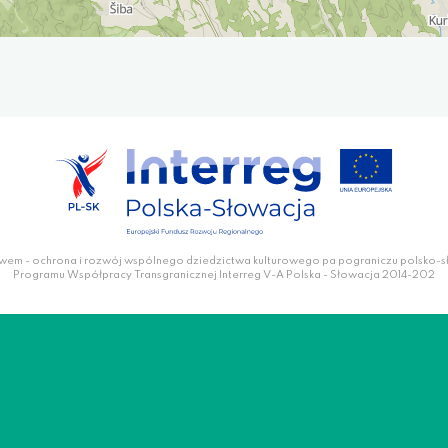
wem - ochrona i rozwój wspólnego dziedzictwa kulturowego pa pograniczu polsko-
Programu Współpracy Transgranicznej Interreg V-A Polska - Słowacja 2014-202