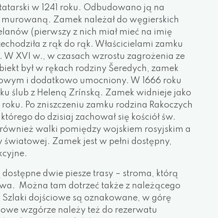
 tatarski w 1241 roku. Odbudowano ją na
ę murowaną. Zamek należał do węgierskich
telanów (pierwszy z nich miał mieć na imię
echodziła z rąk do rąk. Właścicielami zamku
. W XVI w., w czasach wzrostu zagrożenia ze
biekt był w rękach rodziny Šeredych, zamek
sowym i dodatkowo umocniony. W 1666 roku
ku ślub z Heleną Zrínską. Zamek widnieje jako
4 roku. Po zniszczeniu zamku rodzina Rakoczych
którego do dzisiaj zachował się kościół św.
y również walki pomiędzy wojskiem rosyjskim a
 światowej. Zamek jest w pełni dostępny,
kcyjne.
ostępne dwie piesze trasy – stroma, którą
towa. Można tam dotrzeć także z należącego
. Szlaki dojściowe są oznakowane, w górę
we wzgórze należy też do rezerwatu