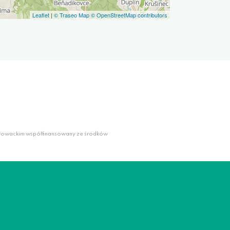
Leaflet
|
© Traseo Map
© OpenStreetMap contributors
słowackim współfinansowany ze środków