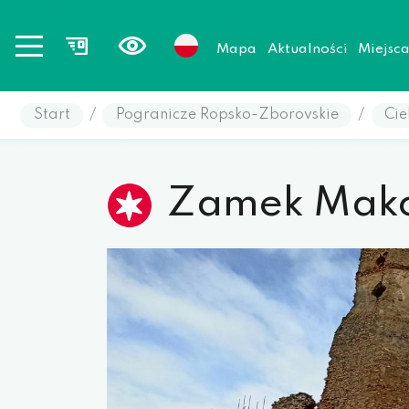
Mapa
Aktualności
Miejsc
Start
/
Pogranicze Ropsko-Zborovskie
/
Cie
Zamek Mako