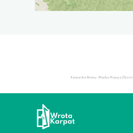
Karpackie Bramy: Między Ropą a Zboro