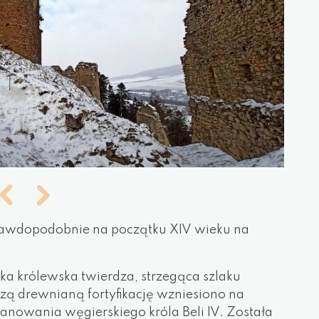
wdopodobnie na początku XIV wieku na
a królewska twierdza, strzegąca szlaku
zą drewnianą fortyfikację wzniesiono na
anowania węgierskiego króla Beli IV. Została