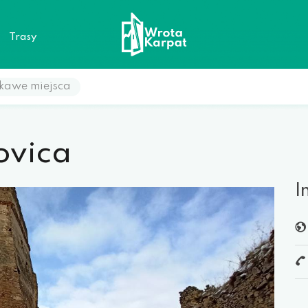
a
Trasy
kawe miejsca
vica
I