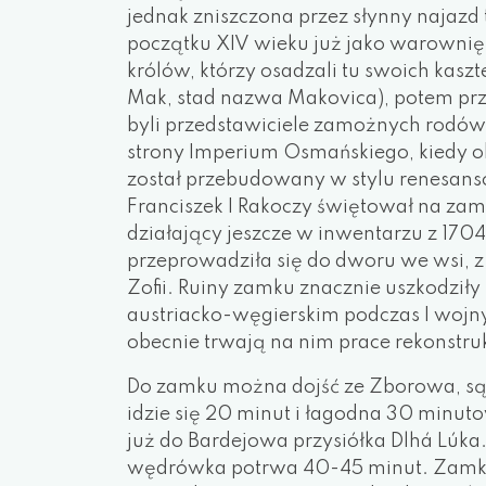
jednak zniszczona przez słynny najazd
początku XIV wieku już jako warowni
królów, którzy osadzali tu swoich kasz
Mak, stad nazwa Makovica), potem prz
byli przedstawiciele zamożnych rodów
strony Imperium Osmańskiego, kiedy o
został przebudowany w stylu renesan
Franciszek I Rakoczy świętował na zam
działający jeszcze w inwentarzu z 170
przeprowadziła się do dworu we wsi, z 
Zofii. Ruiny zamku znacznie uszkodził
austriacko-węgierskim podczas I wojny
obecnie trwają na nim prace rekonstru
Do zamku można dojść ze Zborowa, są d
idzie się 20 minut i łagodna 30 minu
już do Bardejowa przysiółka Dlhá Lúka
wędrówka potrwa 40-45 minut. Zamko