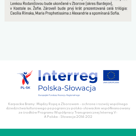
Karpackie Bramy: Między Ropą a Zborowem - ochrona i rozwój wspólnego
dziedzictwa kulturowego pa pograniczu polsko-słowackim współfinansowany
ze środków Programu Współpracy Transgranicznej Interreg V-
A Polska - Słowacja 2014-202