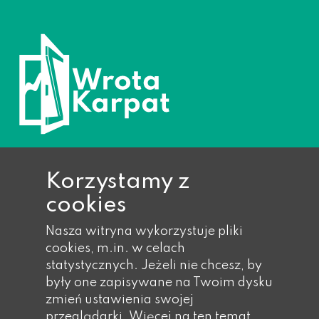
Korzystamy z
cookies
Ropa 733, 38-312 Ropa
Nasza witryna wykorzystuje pliki
Telefon: 018 353 40 14,
cookies, m.in. w celach
018 353 40 17,
statystycznych. Jeżeli nie chcesz, by
018 353 41 wew. 21
były one zapisywane na Twoim dysku
Faks: 018 353 41 wew. 55
zmień ustawienia swojej
Email: gmina@eu-ropa.pl
przeglądarki.
Więcej na ten temat...