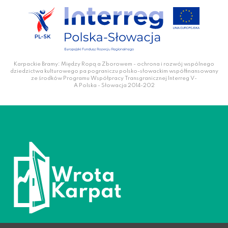
Karpackie Bramy: Między Ropą a Zborowem - ochrona i rozwój wspólnego
dziedzictwa kulturowego pa pograniczu polsko-słowackim współfinansowany
ze środków Programu Współpracy Transgranicznej Interreg V-
A Polska - Słowacja 2014-202