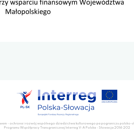
wem - ochrona i rozwój wspólnego dziedzictwa kulturowego pa pograniczu polsko-
Programu Współpracy Transgranicznej Interreg V-A Polska - Słowacja 2014-202