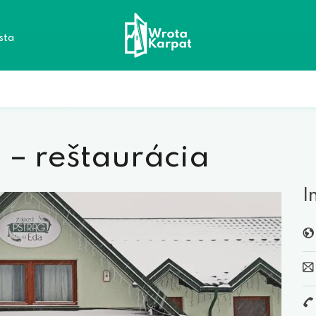
sta
 – reštaurácia
I