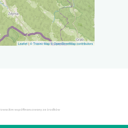
Leaflet
|
© Traseo Map
© OpenStreetMap contributors
słowackim współfinansowany ze środków