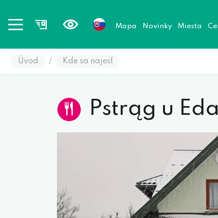
Mapa
Novinky
Miesta
Ce
Úvod
/
Kde sa najesť
Pstrąg u Eda