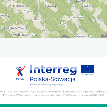
wem - ochrona i rozwój wspólnego dziedzictwa kulturowego pa pograniczu polsko-
Programu Współpracy Transgranicznej Interreg V-A Polska - Słowacja 2014-202