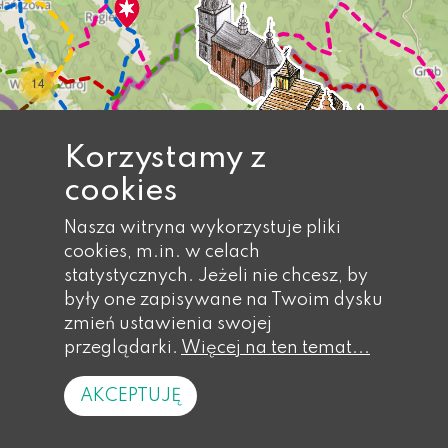
14
7
Korzystamy z
cookies
2
Nasza witryna wykorzystuje pliki
10
cookies, m.in. w celach
statystycznych. Jeżeli nie chcesz, by
były one zapisywane na Twoim dysku
zmień ustawienia swojej
przeglądarki.
Więcej na ten temat...
18
+
AKCEPTUJĘ
−
Leaflet
|
© Traseo Map
© OpenStreetMap contributors