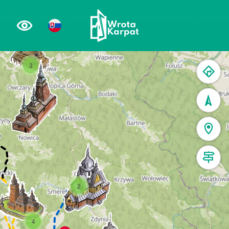
3
2
4