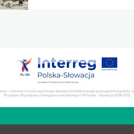
wem - ochrona i rozwój wspólnego dziedzictwa kulturowego pa pograniczu polsko-
Programu Współpracy Transgranicznej Interreg V-A Polska - Słowacja 2014-202