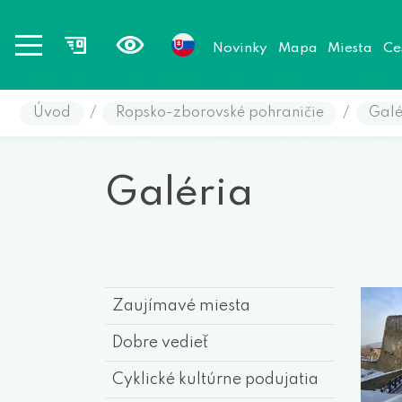
Novinky
Mapa
Miesta
Ce
Úvod
/
Ropsko-zborovské pohraničie
/
Galé
Galéria
Zaujímavé miesta
Dobre vedieť
Cyklické kultúrne podujatia