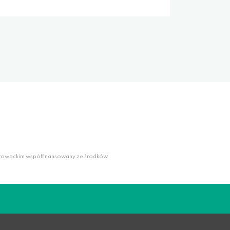
słowackim współfinansowany ze środków