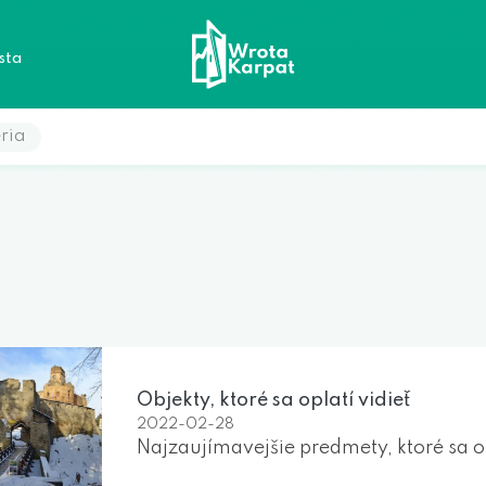
sta
ria
Objekty, ktoré sa oplatí vidieť
2022-02-28
Najzaujímavejšie predmety, ktoré sa op