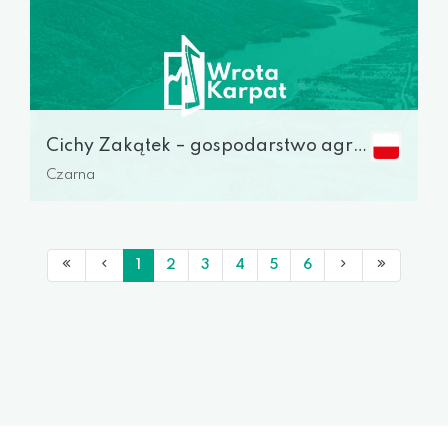
Cichy Zakątek – gospodarstwo agroturystyczne
Czarna
1
2
3
4
5
6