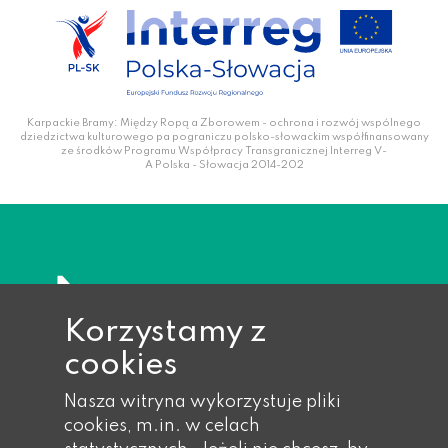
Karpackie Bramy: Między Ropą a Zborowem - ochrona i rozwój wspólnego
dziedzictwa kulturowego pa pograniczu polsko-słowackim współfinansowany
ze środków Programu Współpracy Transgranicznej Interreg V-
A Polska - Słowacja 2014-202
Korzystamy z
cookies
Nasza witryna wykorzystuje pliki
cookies, m.in. w celach