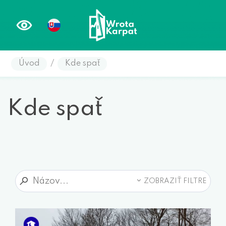
Úvod
/
Kde spať
Kde spať
ZOBRAZIŤ FILTRE