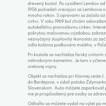
drevený kostol. Po vysídlení Lemkov od 
1956 požiadali vracajúci sa Lemkovia o
mnoho rokov. S opravami sa začalo až 
cirkvi. V roku 1969 bol chrám odovzdan
autokefálnu pravoslávnu cirkev. Interi
pokrytou maľovanou výzdobou zobrazuj
nezvyčajný stupňovitý ikonostas zo zač
sídlo kolónia podkovára malého, v Poľs
Pri kostole sa nachádza farský cintor
náhrobnými kameňmi. Je tam v yčlenená
svetovej vojny.
Objekt sa nachádza pri hlavnej ceste č. 
do Bardejova, v údolí potoka Zdyniark
Slovenskom. Auto môžete zaparkovať pri
nie je prispôsobený pre osoby so zdra
Odtiaľto sa môžete vydať na výlet po m