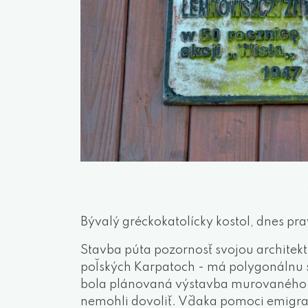
Bývalý gréckokatolícky kostol, dnes p
Stavba púta pozornosť svojou architekt
poľských Karpatoch - má polygonálnu 
bola plánovaná výstavba murovaného c
nemohli dovoliť. Vďaka pomoci emigra