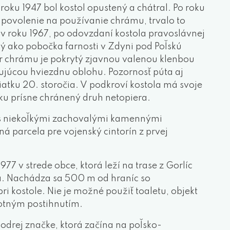
roku 1947 bol kostol opustený a chátral. Po roku
 povolenie na používanie chrámu, trvalo to
v roku 1967, po odovzdaní kostola pravoslávnej
ý ako pobočka farnosti v Zdyni pod Poľskú
ér chrámu je pokrytý zjavnou valenou klenbou
úcou hviezdnu oblohu. Pozornosť púta aj
iatku 20. storočia. V podkroví kostola má svoje
ku prísne chránený druh netopiera.
ín s niekoľkými zachovalými kamennými
 parcela pre vojenský cintorín z prvej
977 v strede obce, ktorá leží na trase z Gorlíc
a. Nachádza sa 500 m od hraníc so
 kostole. Nie je možné použiť toaletu, objekt
votným postihnutím.
odrej značke, ktorá začína na poľsko-