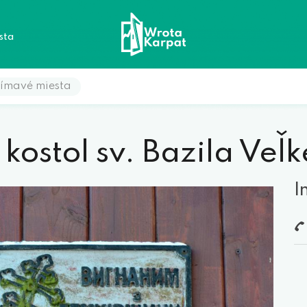
sta
ímavé miesta
kostol sv. Bazila Veľ
I