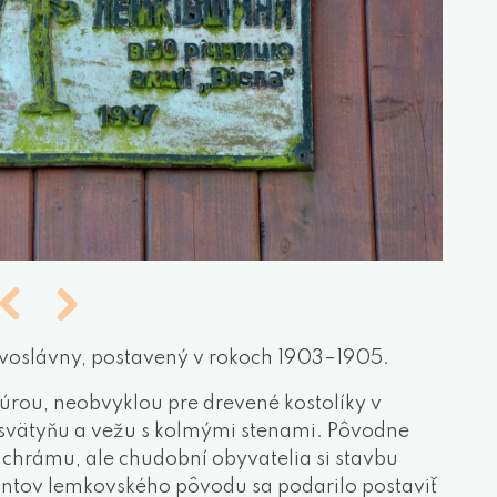
ravoslávny, postavený v rokoch 1903–1905.
úrou, neobvyklou pre drevené kostolíky v
svätyňu a vežu s kolmými stenami. Pôvodne
hrámu, ale chudobní obyvatelia si stavbu
ntov lemkovského pôvodu sa podarilo postaviť