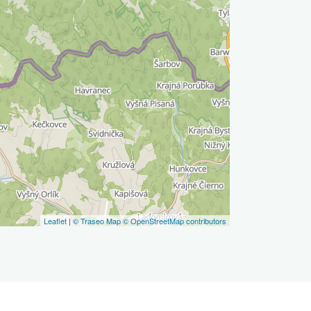
Leaflet
|
© Traseo Map
© OpenStreetMap contributors