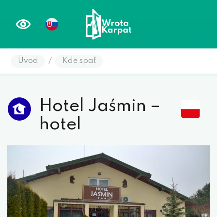
Úvod
/
Kde spať
Hotel Jaśmin –
hotel