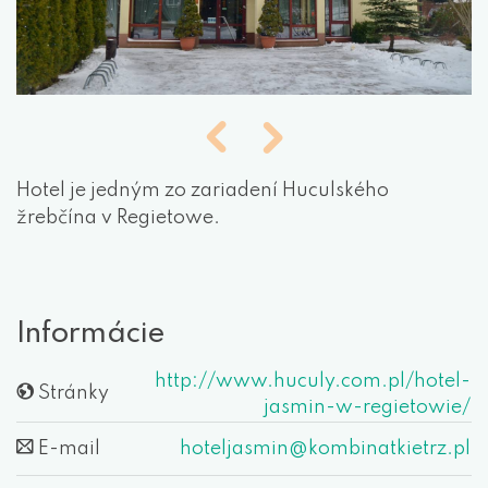
Hotel je jedným zo zariadení Huculského
žrebčína v Regietowe.
Informácie
http://www.huculy.com.pl/hotel-
Stránky
jasmin-w-regietowie/
E-mail
hoteljasmin@kombinatkietrz.pl