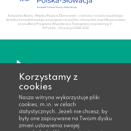
Karpackie Bramy: Między Ropą a Zborowem - ochrona i rozwój wspólnego
dziedzictwa kulturowego pa pograniczu polsko-słowackim współfinansowany
ze środków Programu Współpracy Transgranicznej Interreg V-
A Polska - Słowacja 2014-202
Korzystamy z
cookies
Nasza witryna wykorzystuje pliki
cookies, m.in. w celach
statystycznych. Jeżeli nie chcesz, by
były one zapisywane na Twoim dysku
zmień ustawienia swojej