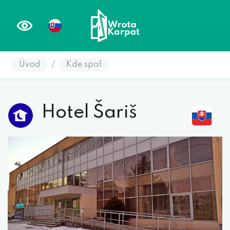
Úvod
/
Kde spať
Hotel Šariš