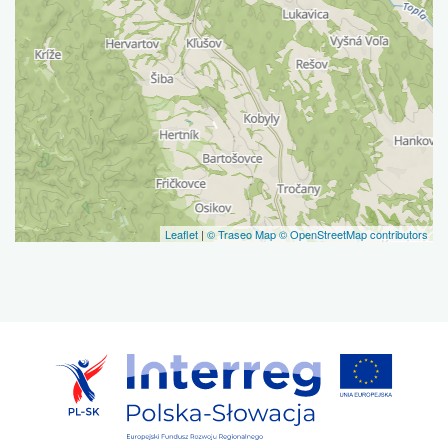
Leaflet
|
© Traseo Map
© OpenStreetMap contributors