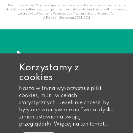
Karpackie Bramy: Między Ropą a Zborowem - ochrona i rozwój wspólnego
dziedzictwa kulturowego pa pograniczu polsko-słowackim współfinansowany
ze środków Programu Współpracy Transgranicznej Interreg V-
A Polska - Słowacja 2014-202
Korzystamy z
cookies
Nasza witryna wykorzystuje pliki
cookies, m.in. w celach
statystycznych. Jeżeli nie chcesz, by
były one zapisywane na Twoim dysku
zmień ustawienia swojej
przeglądarki.
Więcej na ten temat...