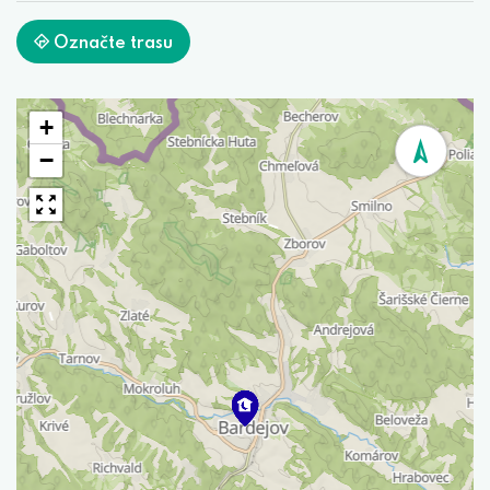
Označte trasu
+
−