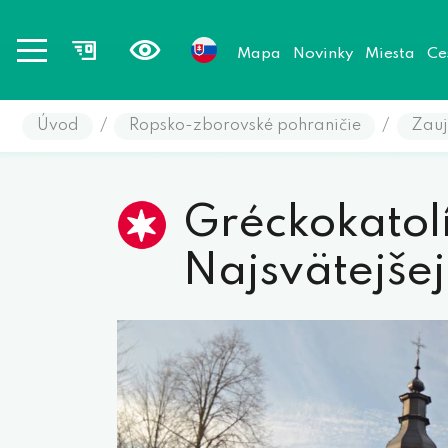
Mapa
Novinky
Miesta
Ce
Úvod
/
Ropsko-zborovské pohraničie
/
Zauj
Gréckokatol
Najsvätejše