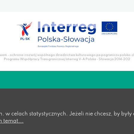
wem - ochrona i rozwój wspólnego dziedzictwa kulturowego pa pograniczu polsko-
Programu Współpracy Transgranicznej Interreg V-A Polska - Słowacja 2014-202
in. w celach statystycznych. Jeżeli nie chcesz, by b
n temat...