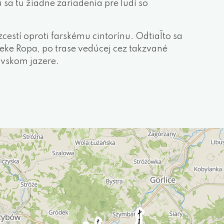
a tu žiadne zariadenia pre ľudí so
cestí oproti farskému cintorínu. Odtiaľto sa
eke Ropa, po trase vedúcej cez takzvané
ovskom jazere.