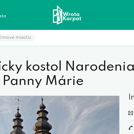
sta
ímavé miesta
ícky kostol Narodeni
j Panny Márie
I