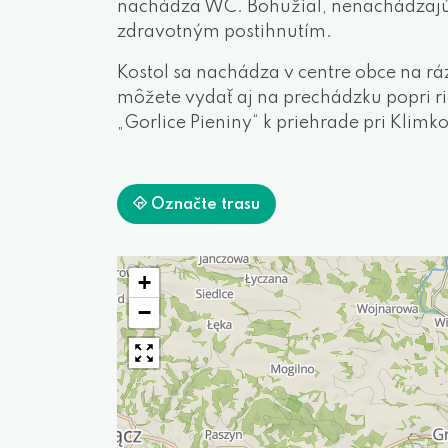
nachádza WC. Bohužiaľ, nenachádzajú s
zdravotným postihnutím.
Kostol sa nachádza v centre obce na ráz
môžete vydať aj na prechádzku popri ri
„Gorlice Pieniny“ k priehrade pri Klimk
Označte trasu
+
−