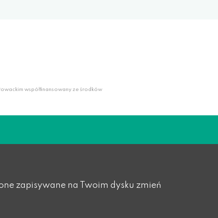
słowackim współfinansowany ze środków
yły one zapisywane na Twoim dysku zmień