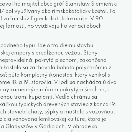
ncoval ho majiteľ obce gróf Stanisław Siemieński
47 bol využívaný ako rímskokatolícky kostol. Po
 začali slúžiť gréckokatolícke omše. V 90.
j farnosti, no využívajú ho veriaci oboch
ápadného typu. Ide o trojdielnu stavbu
nskej empory s predĺženou vežou. Steny
 nepravidelná, pokrytá plechom, zakončená
i kostola sa zachovala bohatá polychrómia z
sť púta kompletný ikonostas, ktorý vznikol s
e 18. a 19. storočia. V lodi sa nachádzajú dva
ohnaný kamenným múrom pokrytým šindľom, s
nou tromi kupolami. Vedľa chrámu sa
kážkou typických drevených stavieb z konca 19.
ch stavieb: chaty, sýpky a maštale s vozovňou.
ícia venovaná lemkovskej kultúre, ktorá je
Gładyszów v Gorliciach. V ohrade sa