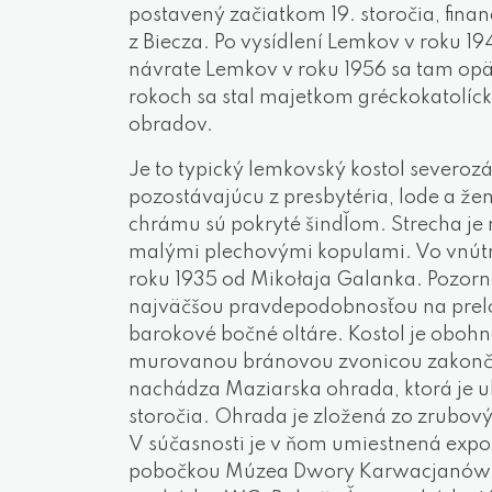
postavený začiatkom 19. storočia, fina
z Biecza. Po vysídlení Lemkov v roku 19
návrate Lemkov v roku 1956 sa tam opäť
rokoch sa stal majetkom gréckokatolícke
obradov.
Je to typický lemkovský kostol severoz
pozostávajúcu z presbytéria, lode a že
chrámu sú pokryté šindľom. Strecha je
malými plechovými kopulami. Vo vnútr
roku 1935 od Mikołaja Galanka. Pozorno
najväčšou pravdepodobnosťou na prelom
barokové bočné oltáre. Kostol je ob
murovanou bránovou zvonicou zakonče
nachádza Maziarska ohrada, ktorá je u
storočia. Ohrada je zložená zo zrubový
V súčasnosti je v ňom umiestnená expoz
pobočkou Múzea Dwory Karwacjanów a 