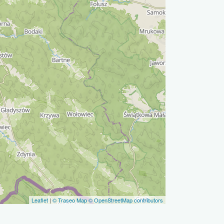
Leaflet
|
© Traseo Map
© OpenStreetMap contributors