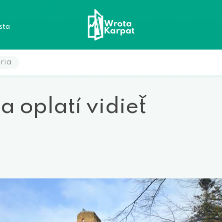
sta
ria
a oplatí vidieť