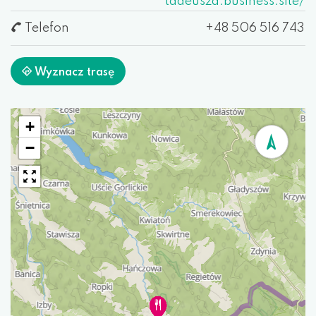
tadeusza.business.site/
Telefon
+48 506 516 743
Wyznacz trasę
+
−