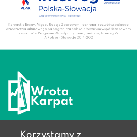
Karpackie Bramy: Między Ropą a Zborowem - ochrona i rozwój wspólnego
dziedzictwa kulturowego pa pograniczu polsko-słowackim współfinansowany
ze środków Programu Współpracy Transgranicznej Interreg V-
A Polska - Słowacja 2014-202
Korzystamy z