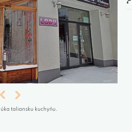
úka taliansku kuchyňu.