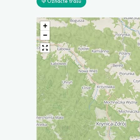
Označte trasu
+
−