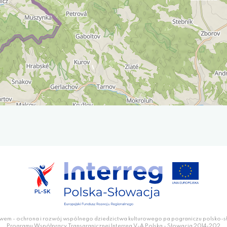
wem - ochrona i rozwój wspólnego dziedzictwa kulturowego pa pograniczu polsko-
Programu Współpracy Transgranicznej Interreg V-A Polska - Słowacja 2014-202