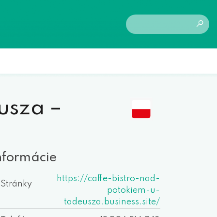
usza –
nformácie
https://caffe-bistro-nad-
Stránky
potokiem-u-
tadeusza.business.site/