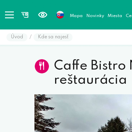
Mapa
Novinky
Miesta
Ce
Úvod
/
Kde sa najesť
Caffe Bistr
reštaurácia