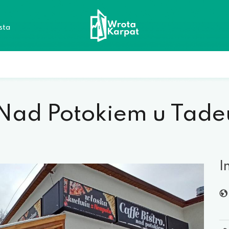
sta
o Nad Potokiem u Tade
I