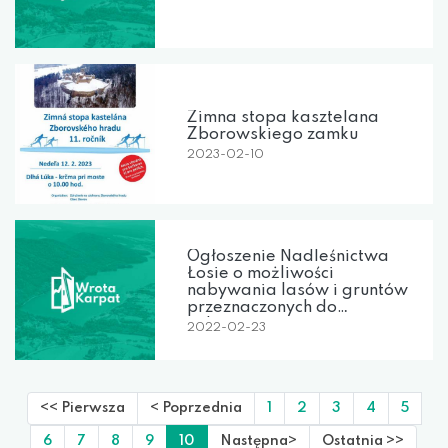
Zimna stopa kasztelana
Zborowskiego zamku
2023-02-10
Ogłoszenie Nadleśnictwa
Łosie o możliwości
nabywania lasów i gruntów
przeznaczonych do
zalesiania
2022-02-23
<< Pierwsza
< Poprzednia
1
2
3
4
5
6
7
8
9
10
Następna>
Ostatnia >>