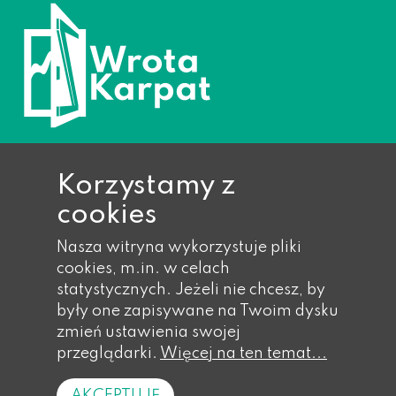
Korzystamy z
cookies
Ropa 733, 38-312 Ropa
Nasza witryna wykorzystuje pliki
Telefon: 018 353 40 14,
cookies, m.in. w celach
018 353 40 17,
statystycznych. Jeżeli nie chcesz, by
018 353 41 wew. 21
były one zapisywane na Twoim dysku
Faks: 018 353 41 wew. 55
zmień ustawienia swojej
Email: gmina@eu-ropa.pl
przeglądarki.
Więcej na ten temat...