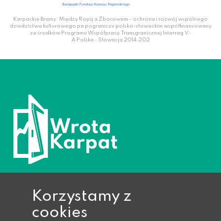
Karpackie Bramy: Między Ropą a Zborowem - ochrona i rozwój wspólnego
dziedzictwa kulturowego pa pograniczu polsko-słowackim współfinansowany
ze środków Programu Współpracy Transgranicznej Interreg V-
A Polska - Słowacja 2014-202
Korzystamy z
cookies