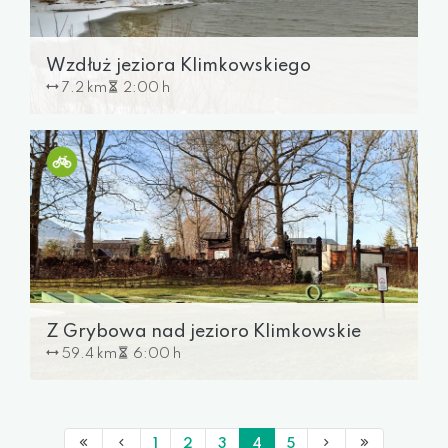
Wzdłuż jeziora Klimkowskiego
7.2 km
2:00 h
Z Grybowa nad jezioro Klimkowskie
59.4 km
6:00 h
1
2
3
4
5