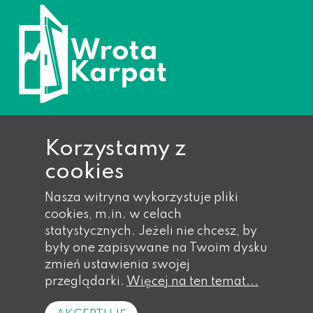
Korzystamy z
cookies
Ropa 733, 38-312 Ropa
Nasza witryna wykorzystuje pliki
Telefon: 018 353 40 14,
cookies, m.in. w celach
018 353 40 17,
statystycznych. Jeżeli nie chcesz, by
018 353 41 wew. 21
były one zapisywane na Twoim dysku
Faks: 018 353 41 wew. 55
zmień ustawienia swojej
Email: gmina@eu-ropa.pl
przeglądarki.
Więcej na ten temat...