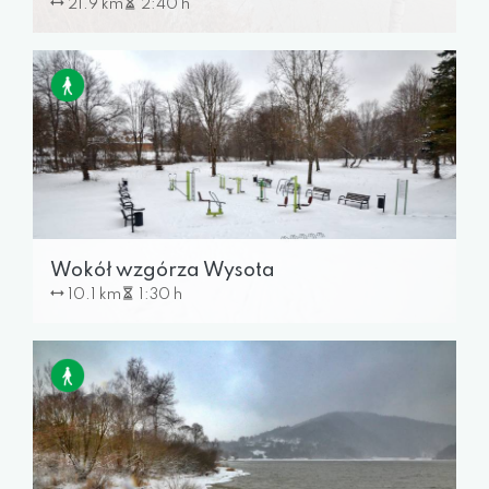
21.9 km
2:40 h
Wokół wzgórza Wysota
10.1 km
1:30 h