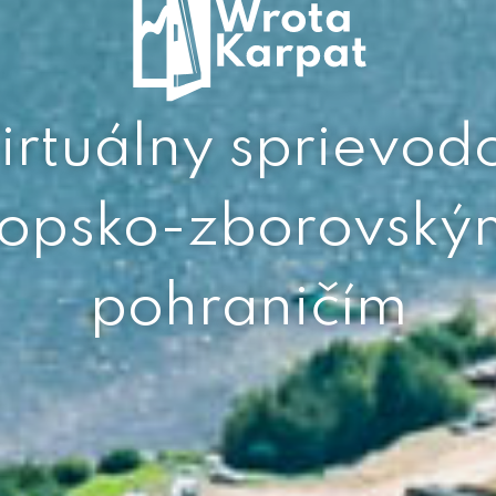
irtuálny sprievod
ropsko-zborovský
pohraničím