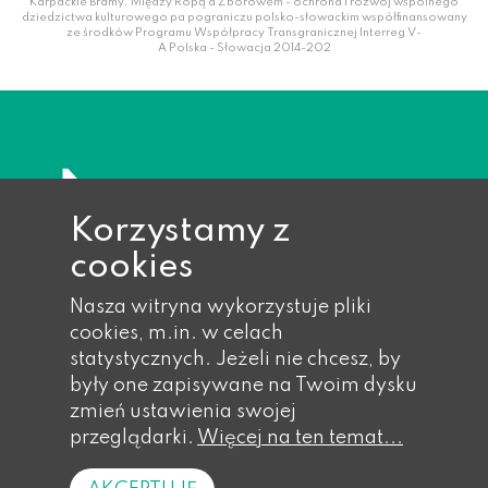
Karpackie Bramy: Między Ropą a Zborowem - ochrona i rozwój wspólnego
dziedzictwa kulturowego pa pograniczu polsko-słowackim współfinansowany
ze środków Programu Współpracy Transgranicznej Interreg V-
A Polska - Słowacja 2014-202
Korzystamy z
cookies
Nasza witryna wykorzystuje pliki
cookies, m.in. w celach
statystycznych. Jeżeli nie chcesz, by
były one zapisywane na Twoim dysku
zmień ustawienia swojej
przeglądarki.
Więcej na ten temat...