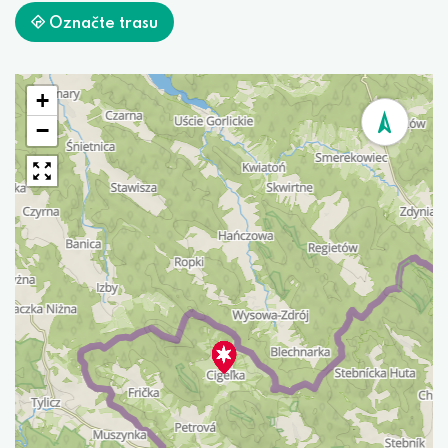
Označte trasu
+
−