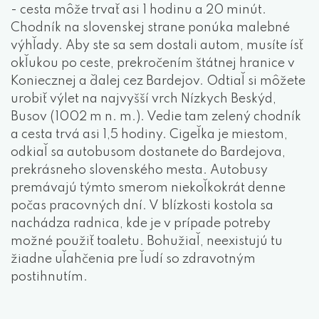
- cesta môže trvať asi 1 hodinu a 20 minút.
Chodník na slovenskej strane ponúka malebné
výhľady. Aby ste sa sem dostali autom, musíte ísť
okľukou po ceste, prekročením štátnej hranice v
Koniecznej a ďalej cez Bardejov. Odtiaľ si môžete
urobiť výlet na najvyšší vrch Nízkych Beskýd,
Busov (1002 m n. m.). Vedie tam zelený chodník
a cesta trvá asi 1,5 hodiny. Cigeľka je miestom,
odkiaľ sa autobusom dostanete do Bardejova,
prekrásneho slovenského mesta. Autobusy
premávajú týmto smerom niekoľkokrát denne
počas pracovných dní. V blízkosti kostola sa
nachádza radnica, kde je v prípade potreby
možné použiť toaletu. Bohužiaľ, neexistujú tu
žiadne uľahčenia pre ľudí so zdravotným
postihnutím.