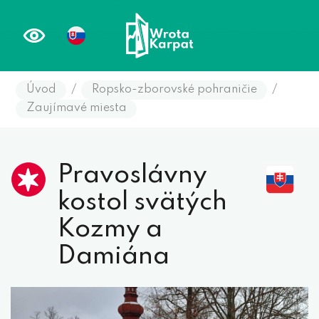
Úvod
/
Ropsko-zborovské pohraničie
/
Zaujímavé miesta
Pravoslávny
kostol svätých
Kozmy a
Damiána