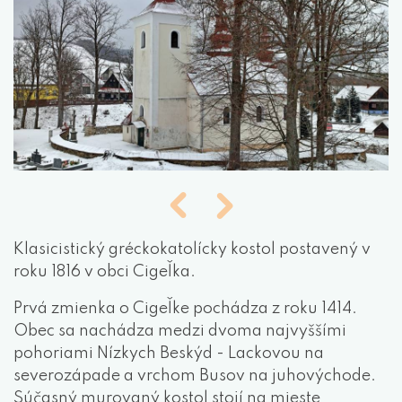
Klasicistický gréckokatolícky kostol postavený v
roku 1816 v obci Cigeľka.
Prvá zmienka o Cigeľke pochádza z roku 1414.
Obec sa nachádza medzi dvoma najvyššími
pohoriami Nízkych Beskýd - Lackovou na
severozápade a vrchom Busov na juhovýchode.
Súčasný murovaný kostol stojí na mieste