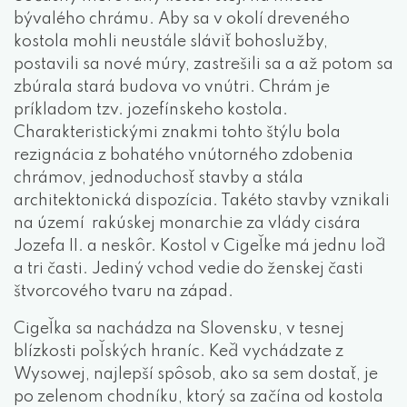
bývalého chrámu. Aby sa v okolí dreveného
kostola mohli neustále sláviť bohoslužby,
postavili sa nové múry, zastrešili sa a až potom sa
zbúrala stará budova vo vnútri. Chrám je
príkladom tzv. jozefínskeho kostola.
Charakteristickými znakmi tohto štýlu bola
rezignácia z bohatého vnútorného zdobenia
chrámov, jednoduchosť stavby a stála
architektonická dispozícia. Takéto stavby vznikali
na území rakúskej monarchie za vlády cisára
Jozefa II. a neskôr. Kostol v Cigeľke má jednu loď
a tri časti. Jediný vchod vedie do ženskej časti
štvorcového tvaru na západ.
Cigeľka sa nachádza na Slovensku, v tesnej
blízkosti poľských hraníc. Keď vychádzate z
Wysowej, najlepší spôsob, ako sa sem dostať, je
po zelenom chodníku, ktorý sa začína od kostola