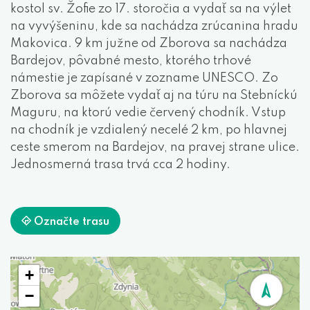
kostol sv. Žofie zo 17. storočia a vydať sa na výlet
na vyvýšeninu, kde sa nachádza zrúcanina hradu
Makovica. 9 km južne od Zborova sa nachádza
Bardejov, pôvabné mesto, ktorého trhové
námestie je zapísané v zozname UNESCO. Zo
Zborova sa môžete vydať aj na túru na Stebníckú
Maguru, na ktorú vedie červený chodník. Vstup
na chodník je vzdialený necelé 2 km, po hlavnej
ceste smerom na Bardejov, na pravej strane ulice.
Jednosmerná trasa trvá cca 2 hodiny.
Označte trasu
+
−