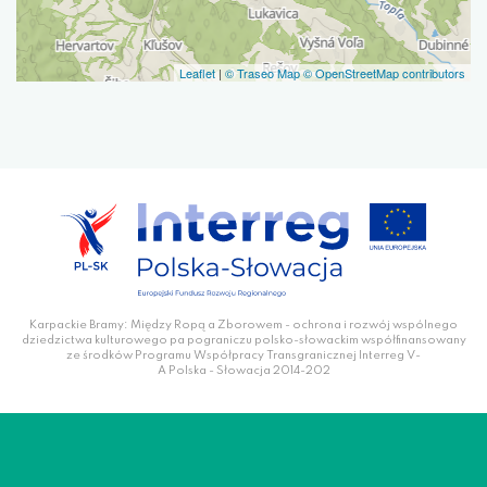
Leaflet
|
© Traseo Map
© OpenStreetMap contributors
Karpackie Bramy: Między Ropą a Zborowem - ochrona i rozwój wspólnego
dziedzictwa kulturowego pa pograniczu polsko-słowackim współfinansowany
ze środków Programu Współpracy Transgranicznej Interreg V-
A Polska - Słowacja 2014-202