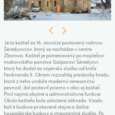
Je to kaštieľ zo 16. storočia postavený rodinou
Šéredyovcov, ktorý sa nachádza v centre
Zborova. Kaštieľ je pomenovaný po majiteľovi
makovického panstva Gašparovi Šéredyovi,
ktorý ho dostal za vojenskú službu od kráľa
Ferdinanda II. Okrem rozsiahlej prestavby hradu,
ktorá z neho urobila modernú renesančnú
pevnosť, dal postaviť priamo v obci aj kaštieľ.
Plnil najmä obytné a administratívne funkcie.
Okolo kaštieľa bola založená záhrada. Vzadu
boli k budove pristavené stajne a ďalšie
hospodárske budovy a impozantná studňa. Po