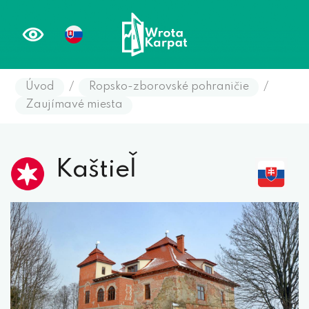
Úvod
/
Ropsko-zborovské pohraničie
/
Zaujímavé miesta
Kaštieľ