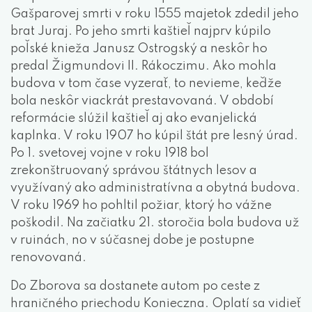
Gašparovej smrti v roku 1555 majetok zdedil jeho
brat Juraj. Po jeho smrti kaštieľ najprv kúpilo
poľské knieža Janusz Ostrogský a neskôr ho
predal Žigmundovi II. Rákoczimu. Ako mohla
budova v tom čase vyzerať, to nevieme, keďže
bola neskôr viackrát prestavovaná. V období
reformácie slúžil kaštieľ aj ako evanjelická
kaplnka. V roku 1907 ho kúpil štát pre lesný úrad.
Po 1. svetovej vojne v roku 1918 bol
zrekonštruovaný správou štátnych lesov a
využívaný ako administratívna a obytná budova.
V roku 1969 ho pohltil požiar, ktorý ho vážne
poškodil. Na začiatku 21. storočia bola budova už
v ruinách, no v súčasnej dobe je postupne
renovovaná.
Do Zborova sa dostanete autom po ceste z
hraničného priechodu Konieczna. Oplatí sa vidieť