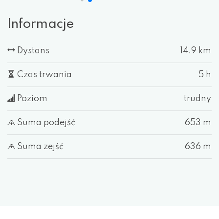
Informacje
Dystans
14.9 km
Czas trwania
5 h
Poziom
trudny
Suma podejść
653 m
Suma zejść
636 m