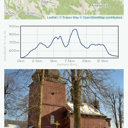
Leaflet
|
© Traseo Map
© OpenStreetMap contributors
900m
wysokość m n.p.m.
800m
700m
600m
0km
2.5km
5km
7.5km
10km
12.5km
dystans (km)