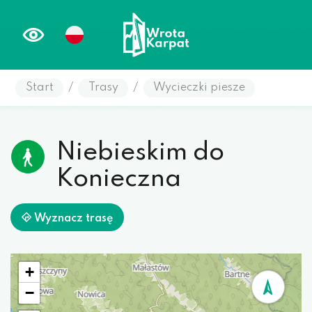
Start
/
Trasy
/
Wycieczki piesze
Niebieskim do
Konieczna
Wyznacz trasę
+
−