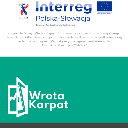
Karpackie Bramy: Między Ropą a Zborowem - ochrona i rozwój wspólnego
dziedzictwa kulturowego pa pograniczu polsko-słowackim współfinansowany
ze środków Programu Współpracy Transgranicznej Interreg V-
A Polska - Słowacja 2014-202