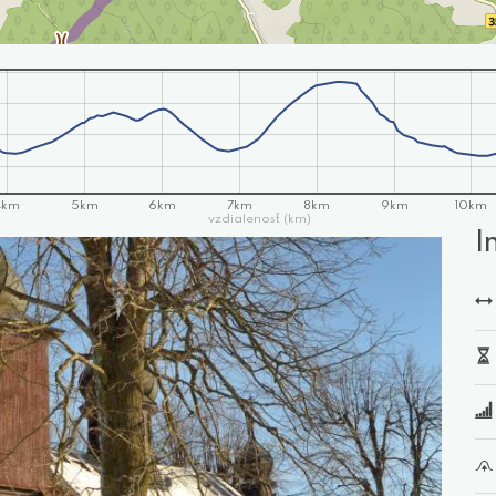
4km
5km
6km
7km
8km
9km
10km
vzdialenosť (km)
I