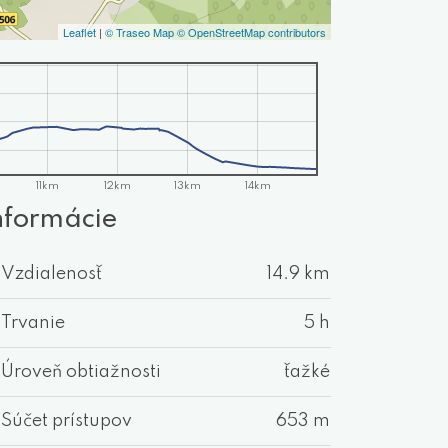
Leaflet
|
© Traseo Map
© OpenStreetMap contributors
11km
12km
13km
14km
nformácie
Vzdialenosť
14.9 km
Trvanie
5 h
Úroveň obtiažnosti
ťažké
Súčet prístupov
653 m