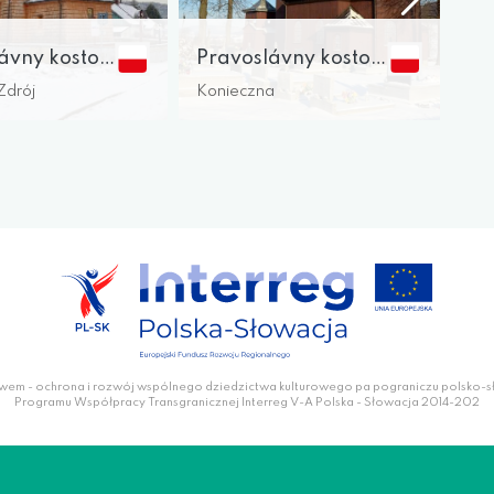
Pravoslávny kostol sv. Michala archanjela
Pravoslávny kostol sv. Bazila Veľkého
drój
Konieczna
wem - ochrona i rozwój wspólnego dziedzictwa kulturowego pa pograniczu polsko-
Programu Współpracy Transgranicznej Interreg V-A Polska - Słowacja 2014-202