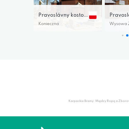
Pravoslávny kostol sv. Michala archanjela
Pravoslávny kostol sv. Bazila Veľkého
Konieczna
Wysowa Z
Karpackie Bramy: Między Ropą a Zboro