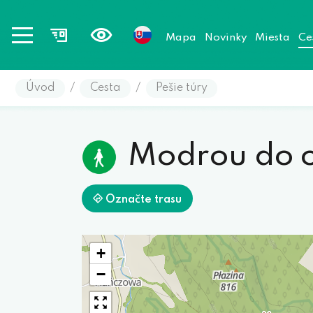
Mapa
Novinky
Miesta
Ce
Úvod
/
Cesta
/
Pešie túry
Modrou do 
Označte trasu
+
−