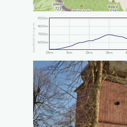
900m
wysokość m n.p.m.
800m
700m
600m
0km
1km
2km
3km