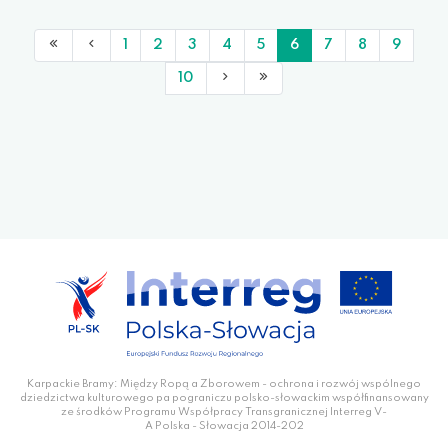
1
2
3
4
5
6
7
8
9
10
Karpackie Bramy: Między Ropą a Zborowem - ochrona i rozwój wspólnego
dziedzictwa kulturowego pa pograniczu polsko-słowackim współfinansowany
ze środków Programu Współpracy Transgranicznej Interreg V-
A Polska - Słowacja 2014-202