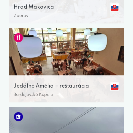
Hrad Makovica
Zborov
Jedálne Amélia – reštaurácia
Bardejovské Kúpele