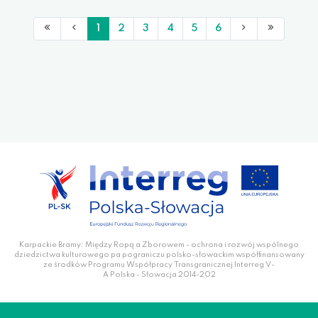
1
2
3
4
5
6
Karpackie Bramy: Między Ropą a Zborowem - ochrona i rozwój wspólnego
dziedzictwa kulturowego pa pograniczu polsko-słowackim współfinansowany
ze środków Programu Współpracy Transgranicznej Interreg V-
A Polska - Słowacja 2014-202