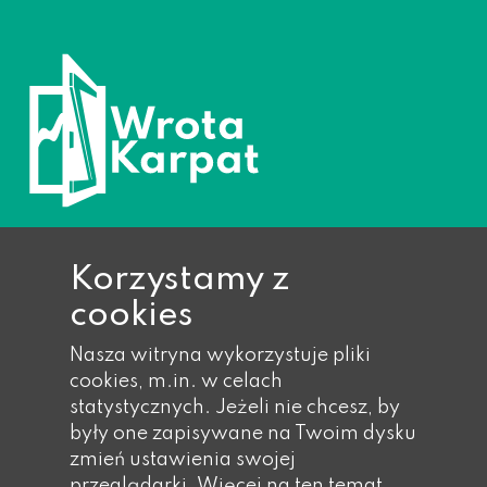
Korzystamy z
cookies
Ropa 733, 38-312 Ropa
Nasza witryna wykorzystuje pliki
Telefon: 018 353 40 14,
cookies, m.in. w celach
018 353 40 17,
statystycznych. Jeżeli nie chcesz, by
018 353 41 wew. 21
były one zapisywane na Twoim dysku
Faks: 018 353 41 wew. 55
zmień ustawienia swojej
Email: gmina@eu-ropa.pl
przeglądarki.
Więcej na ten temat...